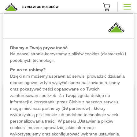
SYMULATOR KOLORÓW
Wyraź siebie za pomocą
koloru farby. Wystarczy
Dbamy o Twoją prywatność
kilka kliknięć.
Na naszej stronie korzystamy z plików cookies (ciasteczek) i
podobnych technologii.
Rozpocznij, wybierając jedną z opcji
Po co to robimy?
Dzięki nim możemy usprawniać serwis, prowadzić działania
marketingowe, w tym wysyłać spersonalizowane reklamy
oraz pokazywać treści dopasowane do Twoich
zainteresowań i potrzeb. Za Twoją zgodą dostęp do
informacji o korzystaniu przez Ciebie z naszego serwisu
mogą mieć nasi partnerzy (
16
partnerów) , którzy
wykorzystują pliki cookie lub podobne technologie w celu
personalizowania treści. W panelu „Ustawienia plików
cookies” możesz sprawdzić, jakie informacje
wykorzystujemy oraz skonfigurować wybrane ustawienia.