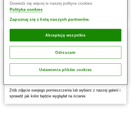
Z palety kolorów
Dowiedz się więcej w naszej polityce cookies.
Polityka cookies
Przeglądaj naszą paletę kolorów farby i wizualizuj wybrane kolory.
Zapoznaj się z listą naszych partnerów.
Akceptuję wszystkie
Odrzucam
Ustawienia plików cookies
Nanosząc kolory na zdjęcia
Zrób zdjęcie swojego pomieszczenia lub wybierz z naszej galerii i
sprawdź jak kolor będzie wyglądał na ścianie.